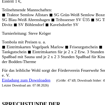
Eintritt 1 €,
Teilnehmende Mannschaften:
◼ Traktor Semlow Allstars ◼ SG Grün-Weiß Semlow Boxe
SG Blau-Weiß Ahrenshagen ◼ Tribsseeser SV Ü35 ◼ SG Tr
Divitz ◼ SV Böhlendorf ◼ Kavelsdorfer SV
Turnierleitung: Steve Kröger
Tombola mit Preisen u. a.
◼ Eintrittskarten Vogelpark Marlow ◼ Friseurgutschein ◼
Tankgutschein ◼ Eintrittskarten für je 2 x 2 Erw. 3 Stunden
Spaßbad mit Sauna und je 2 x 2 3 Stunden Spaßbad für Kind
der Bodden-Therme
Für das leibliche Wohl sorgt der Förderverein Feuerwehr S
e. V.
Einladung zum Downloaden
(Größe: 47 kB; Downloads bisher: 4
Letzter Download am: 07.08.2026)
SPRECHSTUNDE DER