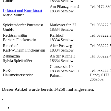
GmbH
18334 Semlow
Am Pflanzgarten 4
Tel. 0172 38
Lektorat und Korrektorat
18334 Semlow
Mario Müller
Spiekersdorfer Putenmast
Marlower Str. 32
Tel. 038222 
GmbH
18334 Semlow
Rechtsanwältin
Karlshof
Tel. 038222 
Barbara Finckenstein
18334 Semlow
Reiterhof
Alter Postweg 1
Tel. 038222 
Karl-Wilhelm Finckenstein
18334 Semlow
Zahnärztin
An der Kirche 3
Tel. 038222 
Sylvia Splettstößer
18334 Semlow
Chauseestr. 10
ReKo
Tel. 038222 
18334 Semlow OT
Hausmeisterservice
Handy 0172
Palmzin
2068508
Dieser Artikel wurde bereits 14258 mal angesehen.
.