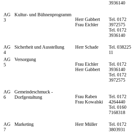
3936140
AG
Kultur- und Bühnenprogramm
Herr Gabbert
Tel. 0172
3
Frau Eichler
3972575
Tel. 0172
3936140
AG
Sicherheit und Ausstellung
Herr Schade
Tel. 038225
4
11
AG
Versorgung
Frau Eichler
Tel. 0172
5
Herr Gabbert
3936140
Tel. 0172
3972575
AG
Gemeindeschmuck -
Frau Raben
Tel. 0172
6
Dorfgestaltung
Frau Kowalski
4264440
Tel. 0160
7168318
AG
Marketing
Herr Müller
Tel. 0172
7
3803931